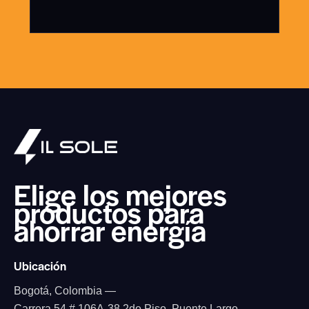
Elige los mejores
productos
para
ahorrar energía
Ubicación
Bogotá, Colombia —
Carrera 54 # 106A-38 2do Piso, Puente Largo