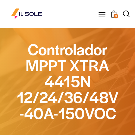
0
Controlador
MPPT XTRA
4415N
12/24/36/48V
-40A-150VOC