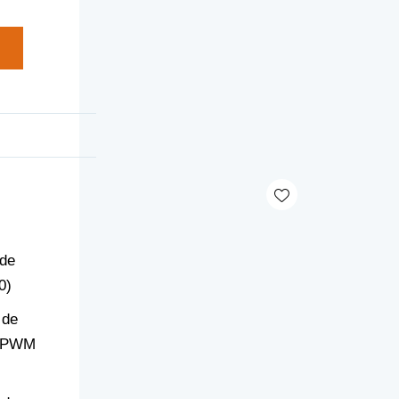
 de
0)
 de
r PWM