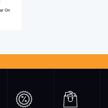
)
lar On