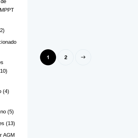
 de
r MPPT
(2)
cionado
1
→
2
es
(10)
o
(4)
ino
(5)
es
(13)
ar AGM