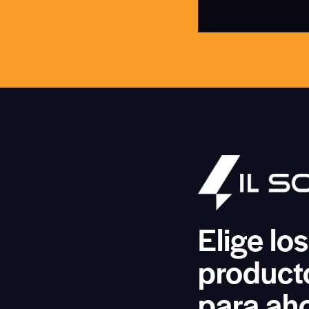
Elige lo
product
para aho