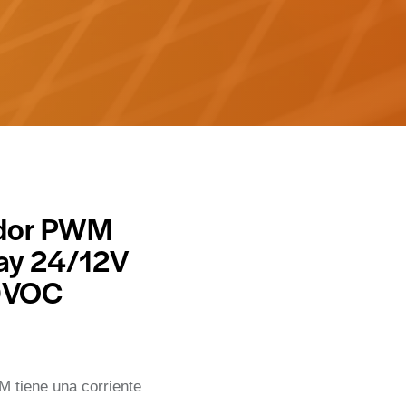
ador PWM
lay 24/12V
0VOC
M tiene una corriente