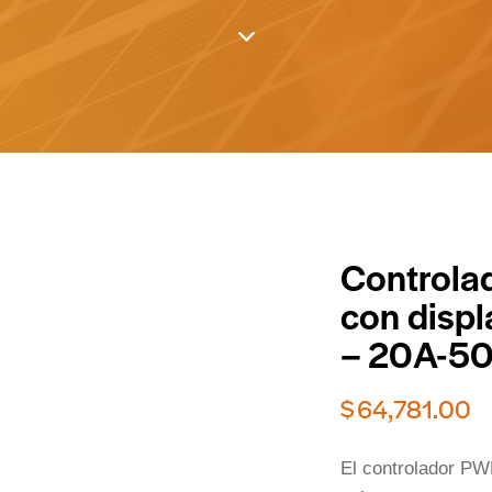
Control
con disp
– 20A-5
$
64,781.00
El controlador PW