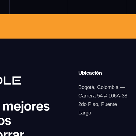
Ubicación
Bogotá, Colombia —
Carrera 54 # 106A-38
s mejores
2do Piso, Puente
os
Largo
rrar