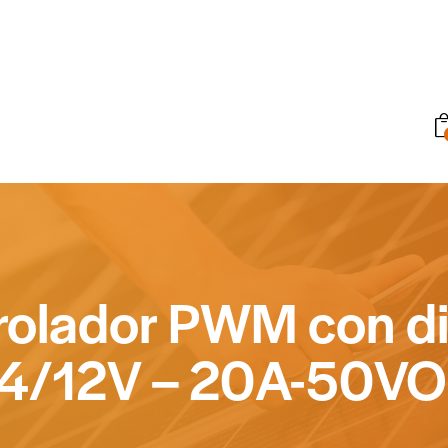
rolador PWM con di
4/12V – 20A-50V