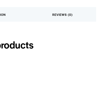
ION
REVIEWS (0)
products