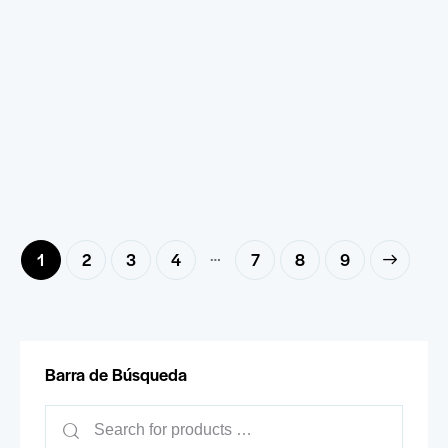
…
1
2
3
4
7
→
8
9
Barra de Búsqueda