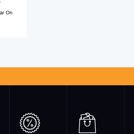
)
lar On