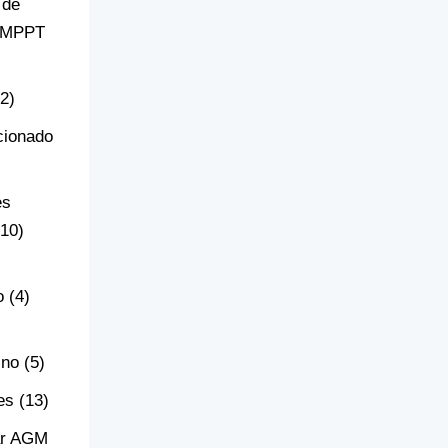
 de
r MPPT
(2)
cionado
es
(10)
o
(4)
ino
(5)
es
(13)
ar AGM