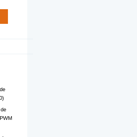
 de
0)
 de
r PWM