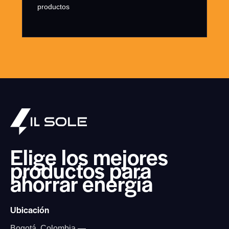
productos
Elige los mejores
productos
para
ahorrar energía
Ubicación
Bogotá, Colombia —