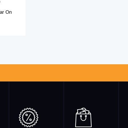
)
lar On