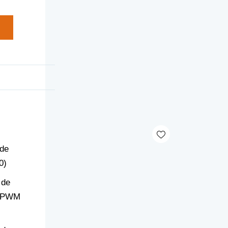
 de
0)
 de
r PWM